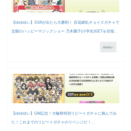
【ゆゆゆい】SSRが出たら大勝利！ 百花繚乱チョイスガチャで
念願のハッピーマジックショー 乃木園子(小学生)GETを目指...
ゆゆゆい
【ゆゆゆい】GW記念！大輪祭特別リピートガチャに挑んでみ
た！これまでのリピートガチャのリベンジだ！...