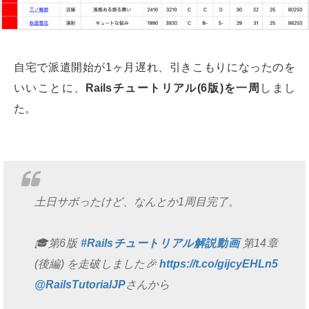
自宅で派遣開始が1ヶ月遅れ、引きこもりになったのを
いいことに、
Railsチュートリアル(6版)を一周
しまし
た。
土日サボったけど、なんとか1周目完了。
🎓第6版
#Railsチュートリアル解説動画
第14章
(後編) を走破しました🎉
https://t.co/gijcyEHLn5
@RailsTutorialJP
さんから