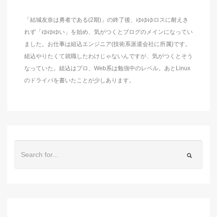
「結城友奈は勇者である(2期)」の終了後、ゆゆゆロスに耐えき
れず「ゆゆゆい」を始め、気がつくとブログのメインになってい
ました。お仕事は組込エンジニア(技術系派遣会社に所属)です。
組込やりたくて就職したわけじゃないんですが、気がつくとそう
なっていた。組込はプロ、Web系は勉強中のレベル。あとLinux
のドライバを書いたことが少しあります。