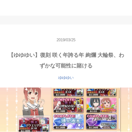
2019/03/25
【ゆゆゆい】復刻 咲く年誇る年 絢爛 大輪祭、わ
ずかな可能性に賭ける
ゆゆゆい