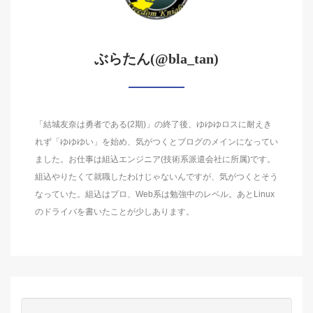
ぶらたん(@bla_tan)
「結城友奈は勇者である(2期)」の終了後、ゆゆゆロスに耐えき
れず「ゆゆゆい」を始め、気がつくとブログのメインになってい
ました。お仕事は組込エンジニア(技術系派遣会社に所属)です。
組込やりたくて就職したわけじゃないんですが、気がつくとそう
なっていた。組込はプロ、Web系は勉強中のレベル。あとLinux
のドライバを書いたことが少しあります。