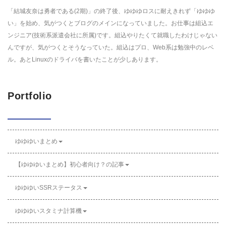
「結城友奈は勇者である(2期)」の終了後、ゆゆゆロスに耐えきれず「ゆゆゆ
い」を始め、気がつくとブログのメインになっていました。お仕事は組込エ
ンジニア(技術系派遣会社に所属)です。組込やりたくて就職したわけじゃない
んですが、気がつくとそうなっていた。組込はプロ、Web系は勉強中のレベ
ル。あとLinuxのドライバを書いたことが少しあります。
Portfolio
ゆゆゆいまとめ
【ゆゆゆいまとめ】初心者向け？の記事
ゆゆゆいSSRステータス
ゆゆゆいスタミナ計算機