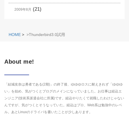
(21)
2009年8月
HOME
>
>Thunderbird3.0試用
About me!
「結城友奈は勇者である(2期)」の終了後、ゆゆゆロスに耐えきれず「ゆゆゆ
い」を始め、気がつくとブログのメインになっていました。お仕事は組込エ
ンジニア(技術系派遣会社に所属)です。組込やりたくて就職したわけじゃない
んですが、気がつくとそうなっていた。組込はプロ、Web系は勉強中のレベ
ル。あとLinuxのドライバを書いたことが少しあります。