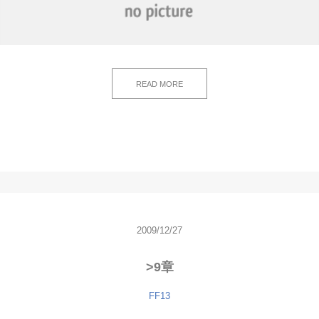
READ MORE
2009/12/27
>9章
FF13