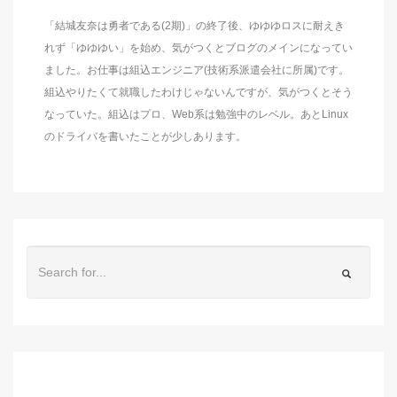
「結城友奈は勇者である(2期)」の終了後、ゆゆゆロスに耐えき
れず「ゆゆゆい」を始め、気がつくとブログのメインになってい
ました。お仕事は組込エンジニア(技術系派遣会社に所属)です。
組込やりたくて就職したわけじゃないんですが、気がつくとそう
なっていた。組込はプロ、Web系は勉強中のレベル。あとLinux
のドライバを書いたことが少しあります。