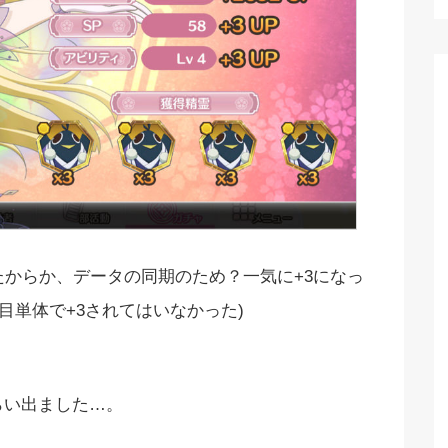
引いたからか、データの同期のため？一気に+3になっ
目単体で+3されてはいなかった)
らい出ました…。