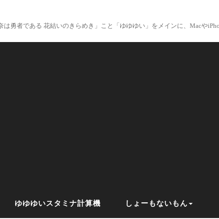
は勇者である 花結いのきらめき」こと「ゆゆゆい」をメインに、MacやiPhon
ゆゆゆいスタミナ計算機
しょーもないもん