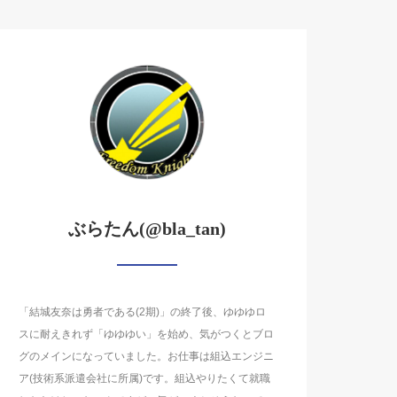
ぶらたん(@bla_tan)
「結城友奈は勇者である(2期)」の終了後、ゆゆゆロ
スに耐えきれず「ゆゆゆい」を始め、気がつくとブロ
グのメインになっていました。お仕事は組込エンジニ
ア(技術系派遣会社に所属)です。組込やりたくて就職