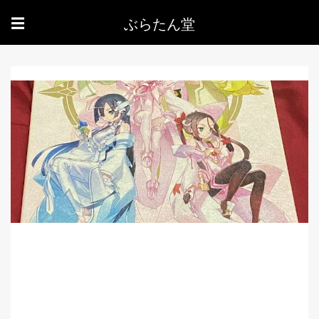
ぶらたん堂
☰