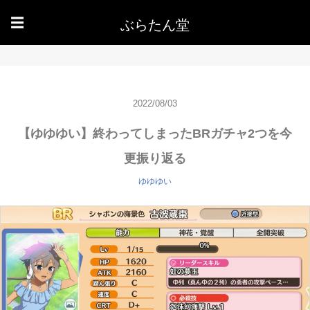
ぶらたん堂
☰
2022/08/03
【ゆゆゆい】終わってしまったBRガチャ2つを今
更振り返る
ゆゆゆい