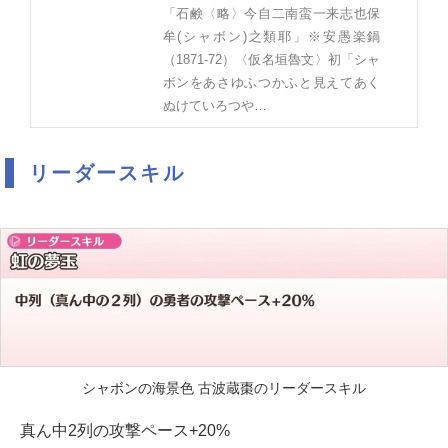
「石鹸〈略〉今自二南蛮一来志也保
牟(シャボン)之類耶」※安愚楽鍋
（1871‐72）〈仮名垣魯文〉初「シャ
ボンをあさゆふつかふと見えてあく
ぬけていろつや…
リーダースキル
シャボンの海景色 古波蔵棗のリーダースキル
真ん中2列の攻撃ペース+20%