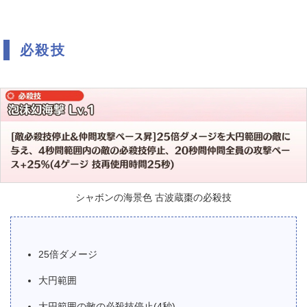
必殺技
シャボンの海景色 古波蔵棗の必殺技
25倍ダメージ
大円範囲
大円範囲の敵の必殺技停止(4秒)