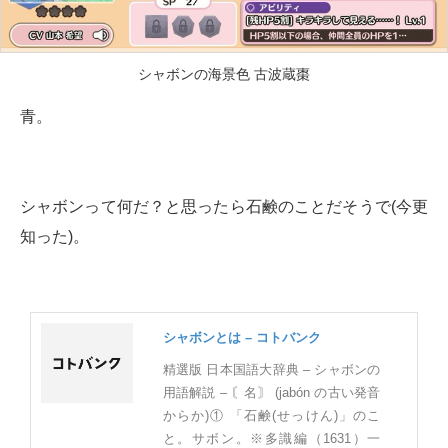
シャボンの海景色 古波蔵棗
青。
シャボンって何だ？と思ったら石鹸のことだそうで(今更
知った)。
シャボンとは – コトバンク
精選版 日本国語大辞典 – シャボンの
用語解説 – 〘名〙 (jabón の古い発音
からか)① 「石鹸(せっけん)」のこ
と。サボン。※多識編（1631）一