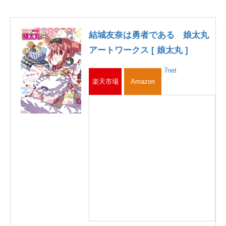
結城友奈は勇者である 娘太丸
アートワークス [ 娘太丸 ]
7net
楽天市場
Amazon