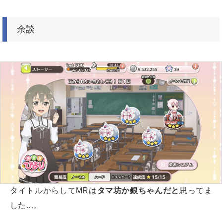
余談
タイトルからしてMRは
タマ坊か銀ちゃんだと
思ってま
した…。