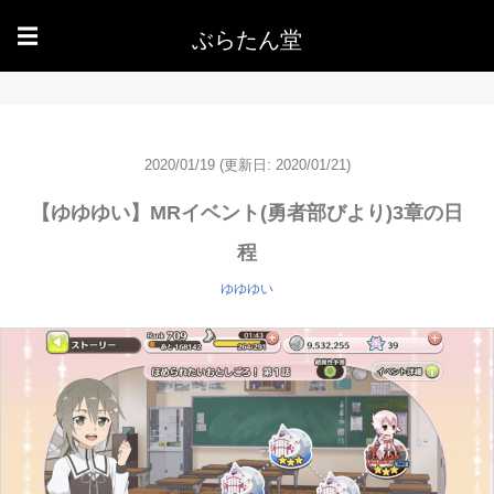
ぶらたん堂
☰
2020/01/19
(更新日: 2020/01/21)
【ゆゆゆい】MRイベント(勇者部びより)3章の日
程
ゆゆゆい