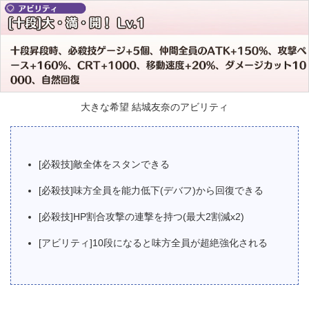
大きな希望 結城友奈のアビリティ
[必殺技]敵全体をスタンできる
[必殺技]味方全員を能力低下(デバフ)から回復できる
[必殺技]HP割合攻撃の連撃を持つ(最大2割減x2)
[アビリティ]10段になると味方全員が超絶強化される