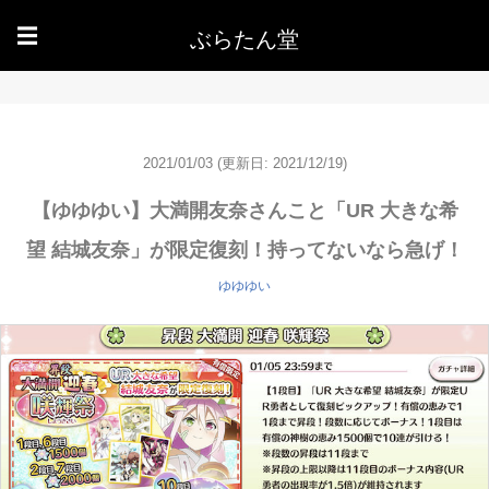
ぶらたん堂
☰
2021/01/03
(更新日: 2021/12/19)
【ゆゆゆい】大満開友奈さんこと「UR 大きな希
望 結城友奈」が限定復刻！持ってないなら急げ！
ゆゆゆい