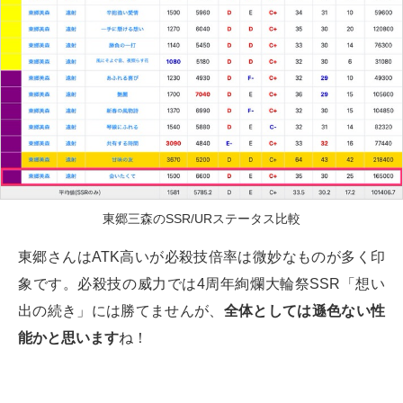
東郷三森のSSR/URステータス比較
東郷さんはATK高いが必殺技倍率は微妙なものが多く印
象です。必殺技の威力では4周年絢爛大輪祭SSR「想い
出の続き」には勝てませんが、
全体としては遜色ない性
能かと思います
ね！