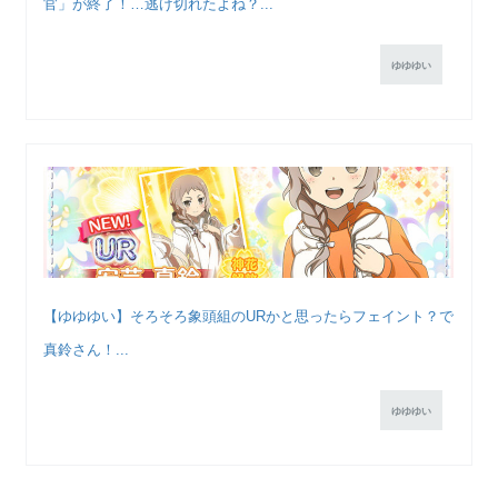
官」が終了！…逃げ切れたよね？...
ゆゆゆい
【ゆゆゆい】そろそろ象頭組のURかと思ったらフェイント？で
真鈴さん！...
ゆゆゆい