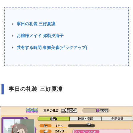
寧日の礼装 三好夏凜
お嬢様メイド 弥勒夕海子
共有する時間 東郷美森(ピックアップ)
寧日の礼装 三好夏凜