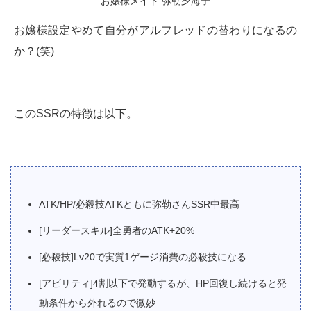
お嬢様メイド 弥勒夕海子
お嬢様設定やめて自分がアルフレッドの替わりになるの
か？(笑)
このSSRの特徴は以下。
ATK/HP/必殺技ATKともに弥勒さんSSR中最高
[リーダースキル]全勇者のATK+20%
[必殺技]Lv20で実質1ゲージ消費の必殺技になる
[アビリティ]4割以下で発動するが、HP回復し続けると発
動条件から外れるので微妙