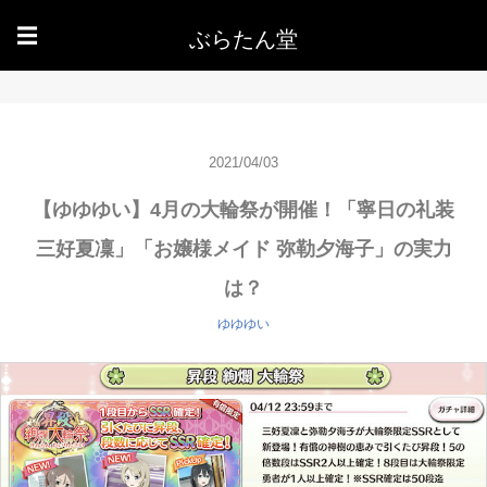
ぶらたん堂
☰
2021/04/03
【ゆゆゆい】4月の大輪祭が開催！「寧日の礼装
三好夏凜」「お嬢様メイド 弥勒夕海子」の実力
は？
ゆゆゆい