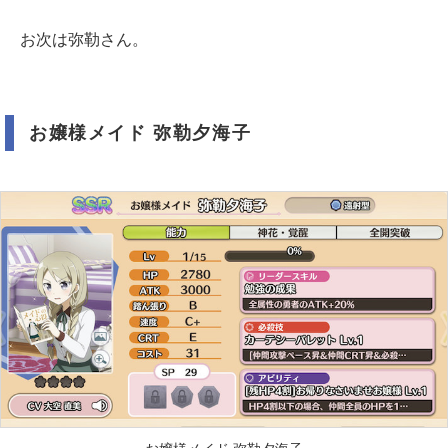
お次は弥勒さん。
お嬢様メイド 弥勒夕海子