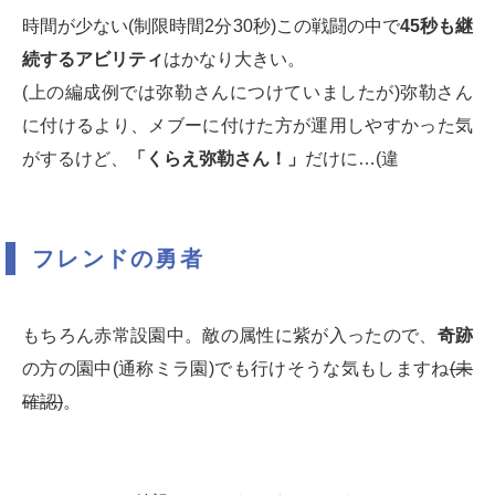
時間が少ない(制限時間2分30秒)この戦闘の中で
45秒も継
続するアビリティ
はかなり大きい。
(上の編成例では弥勒さんにつけていましたが)弥勒さん
に付けるより、メブーに付けた方が運用しやすかった気
がするけど、
「くらえ弥勒さん！」
だけに…(違
フレンドの勇者
もちろん赤常設園中。敵の属性に紫が入ったので、
奇跡
の方の園中(通称ミラ園)でも行けそうな気もしますね
(未
確認)
。