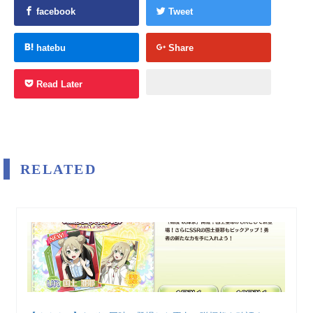
facebook
Tweet
hatebu
Share
Read Later
RELATED