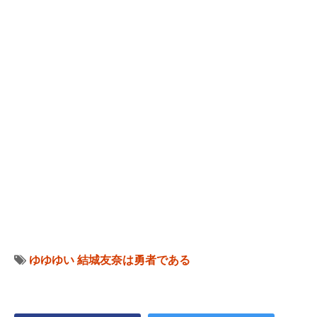
ゆゆゆい
結城友奈は勇者である