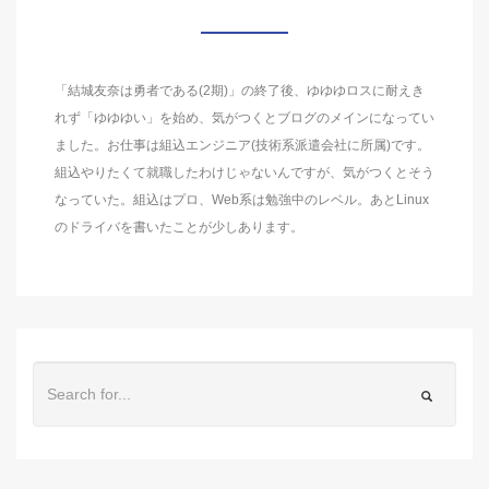
「結城友奈は勇者である(2期)」の終了後、ゆゆゆロスに耐えき
れず「ゆゆゆい」を始め、気がつくとブログのメインになってい
ました。お仕事は組込エンジニア(技術系派遣会社に所属)です。
組込やりたくて就職したわけじゃないんですが、気がつくとそう
なっていた。組込はプロ、Web系は勉強中のレベル。あとLinux
のドライバを書いたことが少しあります。