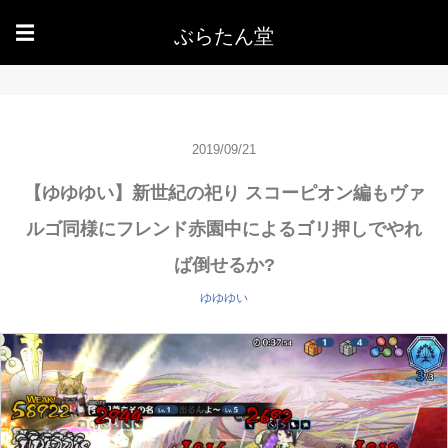
ぶらたん堂
☰
2019/09/21
【ゆゆゆい】新世紀の祀り スコーピオン編もヴァ
ルゴ同様にフレンド赤園中によるゴリ押しでやれ
ば倒せるか?
ゆゆゆい