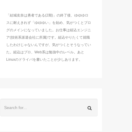
「結城友奈は勇者である(2期)」の終了後、ゆゆゆロ
スに耐えきれず「ゆゆゆい」を始め、気がつくとブロ
グのメインになっていました。お仕事は組込エンジニ
ア(技術系派遣会社に所属)です。組込やりたくて就職
したわけじゃないんですが、気がつくとそうなってい
た。組込はプロ、Web系は勉強中のレベル。あと
Linuxのドライバを書いたことが少しあります。