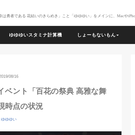
は勇者である 花結いのきらめき」こと「ゆゆゆい」をメインに、MacやiPhon
ゆゆゆいスタミナ計算機
しょーもないもん
2019/08/16
イベント「百花の祭典 高雅な舞
現時点の状況
ゆゆゆい