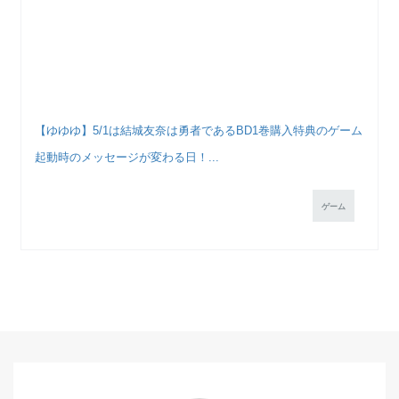
【ゆゆゆ】5/1は結城友奈は勇者であるBD1巻購入特典のゲーム
起動時のメッセージが変わる日！...
ゲーム