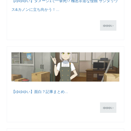
【ゆゆゆい】ダメージ1で一撃死!? 極悪非道な侵蝕 サジタリウ
ス&カノンに立ち向かう！...
ゆゆゆい
【ゆゆゆい】面白？記事まとめ...
ゆゆゆい