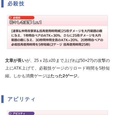
必殺技
文章が長い
が、25ｘ2(Lv20まで上げれば50×2?)の攻撃の
上にATK上げて、必殺技ゲージのリロード時間を5秒短
縮。しかも消費ゲージは
たった2ゲージ
。
アビリティ