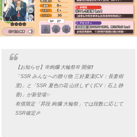
【お知らせ】🌸絢爛 大輪祭🌸 開催❗
「SSR みんなへの贈り物 三好夏凜(CV：長妻樹
里)」と「SSR 夏色の花 山伏しずく(CV：石上 静
香)」が新登場✨
有償限定「昇段 絢爛 大輪祭」では段数に応じて
SSR確定🎉