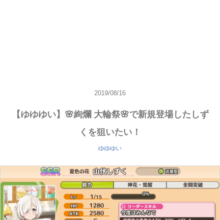
2019/08/16
【ゆゆゆい】🌸絢爛 大輪祭🌸で新規登場したしず
くを狙いたい！
ゆゆゆい