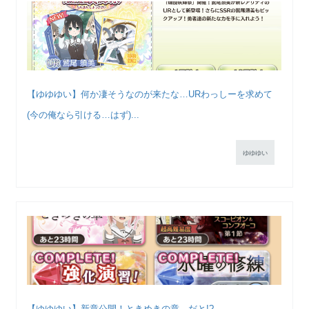
【ゆゆゆい】何か凄そうなのが来たな…URわっしーを求めて
(今の俺なら引ける…はず)...
ゆゆゆい
【ゆゆゆい】新章公開！ときめきの章…だと!?...