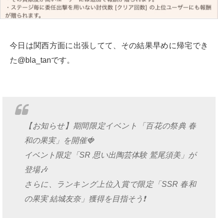
今日は関西方面に出張してて、その結果早めに帰宅でき
た@bla_tanです。
【お知らせ】期間限定イベント「百花の祭典 春
和の果実」を開催🍓
イベント限定「SR 思い出陶芸体験 鷲尾須美」が
登場🎶
さらに、ランキング上位入賞で限定「SSR 春和
の果実 結城友奈」獲得を目指そう❗