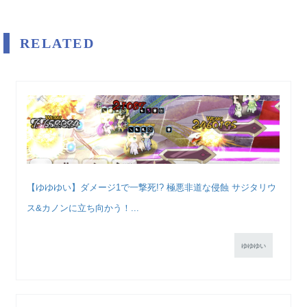
RELATED
【ゆゆゆい】ダメージ1で一撃死!? 極悪非道な侵蝕 サジタリウ
ス&カノンに立ち向かう！...
ゆゆゆい