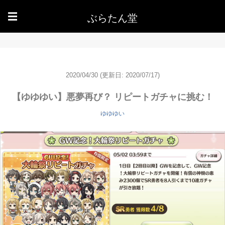
ぶらたん堂
☰
2020/04/30
(更新日: 2020/07/17)
【ゆゆゆい】悪夢再び？ リピートガチャに挑む！
ゆゆゆい