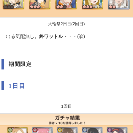
大輪祭2日目(2回目)
出る気配無し。
終ワットル
・・・(涙)
期間限定
1日目
1回目