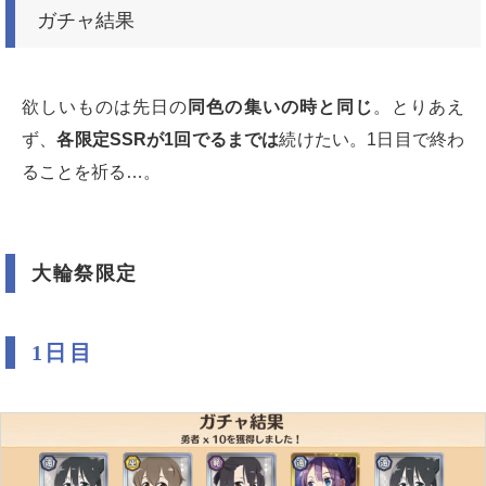
ガチャ結果
欲しいものは先日の
同色の集いの時と同じ
。とりあえ
ず、
各限定SSRが1回でるまでは
続けたい。1日目で終わ
ることを祈る…。
大輪祭限定
1日目