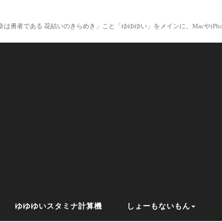
は勇者である 花結いのきらめき」こと「ゆゆゆい」をメインに、MacやiPhon
ゆゆゆいスタミナ計算機
しょーもないもん