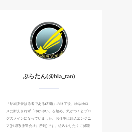
ぶらたん(@bla_tan)
「結城友奈は勇者である(2期)」の終了後、ゆゆゆロ
スに耐えきれず「ゆゆゆい」を始め、気がつくとブロ
グのメインになっていました。お仕事は組込エンジニ
ア(技術系派遣会社に所属)です。組込やりたくて就職