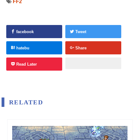
FF2
facebook
Tweet
hatebu
Share
Read Later
RELATED