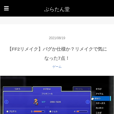
ぶらたん堂
☰
2021/08/19
【FF2リメイク】バグか仕様か？リメイクで気に
なった7点！
ゲーム