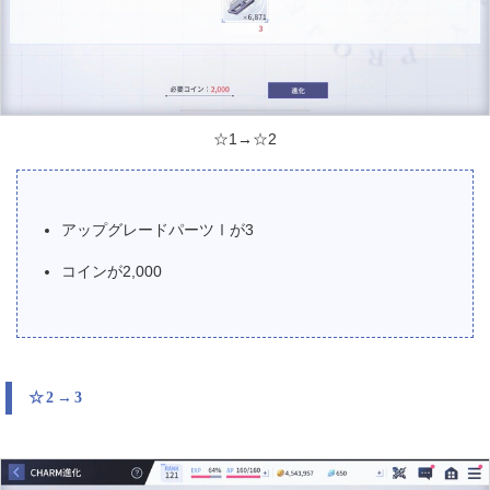
☆1→☆2
アップグレードパーツⅠが3
コインが2,000
☆2→3