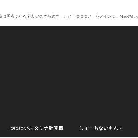
は勇者である 花結いのきらめき」こと「ゆゆゆい」をメインに、MacやiPhon
ゆゆゆいスタミナ計算機
しょーもないもん