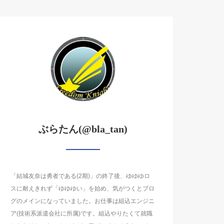
ぶらたん(@bla_tan)
「結城友奈は勇者である(2期)」の終了後、ゆゆゆロ
スに耐えきれず「ゆゆゆい」を始め、気がつくとブロ
グのメインになっていました。お仕事は組込エンジニ
ア(技術系派遣会社に所属)です。組込やりたくて就職