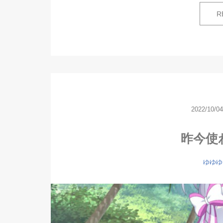
R
2022/10/04
昨今使
ゆゆゆ