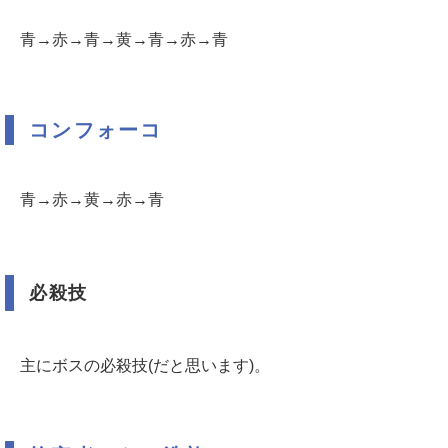
青→赤→青→黄→青→赤→青
コンフォーコ
青→赤→黄→赤→青
必殺技
主にボスの必殺技(だと思います)。