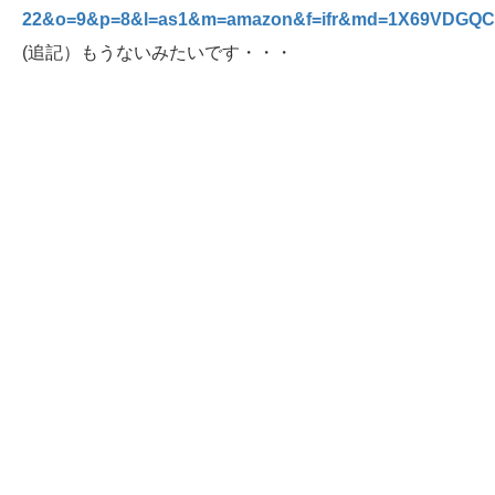
22&o=9&p=8&l=as1&m=amazon&f=ifr&md=1X69VDGQ
(追記）もうないみたいです・・・