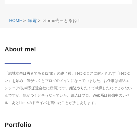
HOME
>
家電
>
>torne売っとるね！
About me!
「結城友奈は勇者である(2期)」の終了後、ゆゆゆロスに耐えきれず「ゆゆゆ
い」を始め、気がつくとブログのメインになっていました。お仕事は組込エ
ンジニア(技術系派遣会社に所属)です。組込やりたくて就職したわけじゃない
んですが、気がつくとそうなっていた。組込はプロ、Web系は勉強中のレベ
ル。あとLinuxのドライバを書いたことが少しあります。
Portfolio