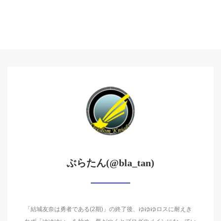
ぶらたん(@bla_tan)
「結城友奈は勇者である(2期)」の終了後、ゆゆゆロスに耐えき