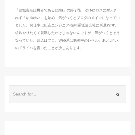
「結城友奈は勇者である(2期)」の終了後、ゆゆゆロスに耐えき
れず「ゆゆゆい」を始め、気がつくとブログのメインになってい
ました。お仕事は組込エンジニア(技術系派遣会社に所属)です。
組込やりたくて就職したわけじゃないんですが、気がつくとそう
なっていた。組込はプロ、Web系は勉強中のレベル。あとLinux
のドライバを書いたことが少しあります。