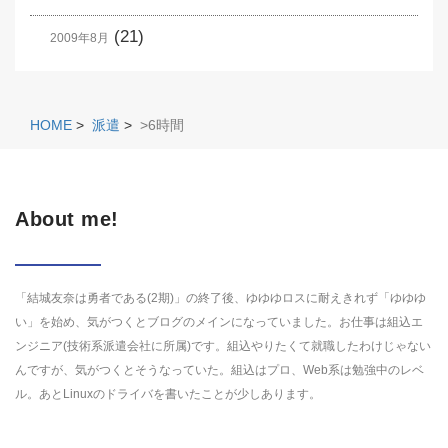
(21)
2009年8月
HOME
>
派遣
>
>6時間
About me!
「結城友奈は勇者である(2期)」の終了後、ゆゆゆロスに耐えきれず「ゆゆゆ
い」を始め、気がつくとブログのメインになっていました。お仕事は組込エ
ンジニア(技術系派遣会社に所属)です。組込やりたくて就職したわけじゃない
んですが、気がつくとそうなっていた。組込はプロ、Web系は勉強中のレベ
ル。あとLinuxのドライバを書いたことが少しあります。