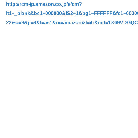
http://rcm-jp.amazon.co.jp/e/cm?
lt1=_blank&bc1=000000&IS2=1&bg1=FFFFFF&fc1=0000
22&o=9&p=8&l=as1&m=amazon&f=ifr&md=1X69VDGQ