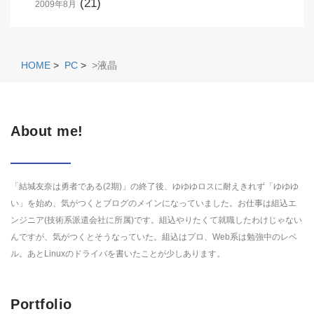
(21)
2009年8月
HOME
>
PC
>
>液晶
About me!
「結城友奈は勇者である(2期)」の終了後、ゆゆゆロスに耐えきれず「ゆゆゆ
い」を始め、気がつくとブログのメインになっていました。お仕事は組込エ
ンジニア(技術系派遣会社に所属)です。組込やりたくて就職したわけじゃない
んですが、気がつくとそうなっていた。組込はプロ、Web系は勉強中のレベ
ル。あとLinuxのドライバを書いたことが少しあります。
Portfolio