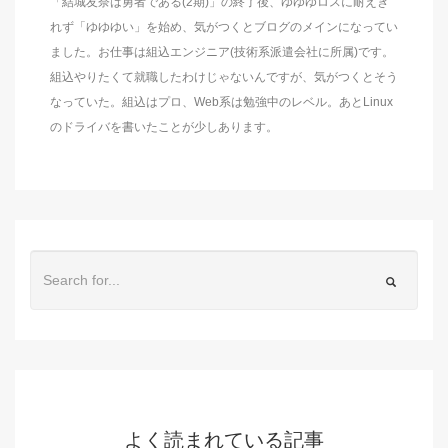
「結城友奈は勇者である(2期)」の終了後、ゆゆゆロスに耐えき
れず「ゆゆゆい」を始め、気がつくとブログのメインになってい
ました。お仕事は組込エンジニア(技術系派遣会社に所属)です。
組込やりたくて就職したわけじゃないんですが、気がつくとそう
なっていた。組込はプロ、Web系は勉強中のレベル。あとLinux
のドライバを書いたことが少しあります。
よく読まれている記事