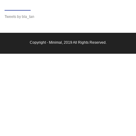
Tweets by bla_tan
Copyright -
Minimal
, 2019 All Rights Reserved.