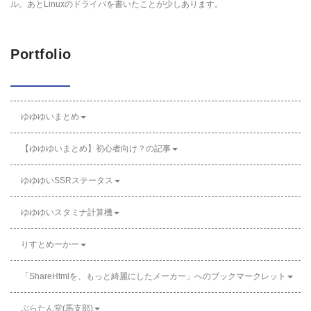
ル。あとLinuxのドライバを書いたことが少しあります。
Portfolio
ゆゆゆいまとめ
【ゆゆゆいまとめ】初心者向け？の記事
ゆゆゆいSSRステータス
ゆゆゆいスタミナ計算機
りすとめーかー
「ShareHtmlを、もっと綺麗にしたメーカー」へのブックマークレット
ぶらたん堂(馬支部)