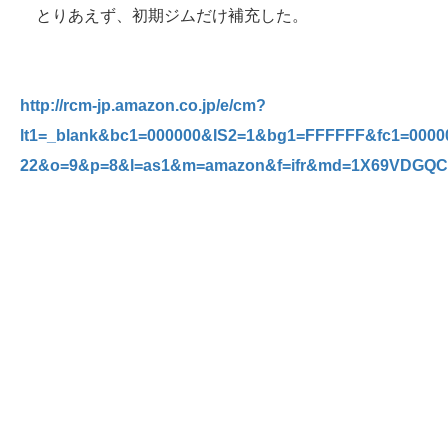
とりあえず、初期ジムだけ補充した。
http://rcm-jp.amazon.co.jp/e/cm?
lt1=_blank&bc1=000000&IS2=1&bg1=FFFFFF&fc1=0000
22&o=9&p=8&l=as1&m=amazon&f=ifr&md=1X69VDGQC