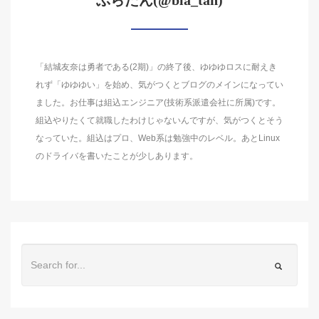
ぶらたん(@bla_tan)
「結城友奈は勇者である(2期)」の終了後、ゆゆゆロスに耐えき
れず「ゆゆゆい」を始め、気がつくとブログのメインになってい
ました。お仕事は組込エンジニア(技術系派遣会社に所属)です。
組込やりたくて就職したわけじゃないんですが、気がつくとそう
なっていた。組込はプロ、Web系は勉強中のレベル。あとLinux
のドライバを書いたことが少しあります。