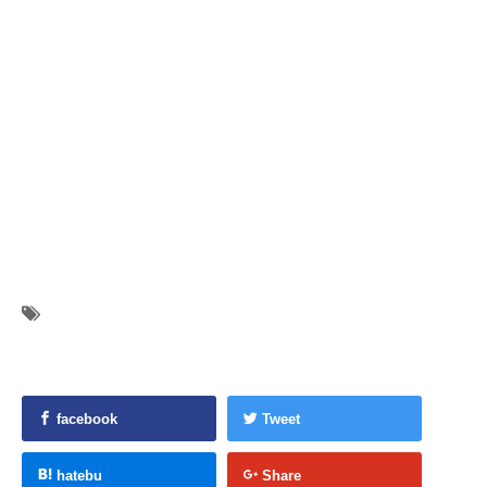
facebook
Tweet
hatebu
Share