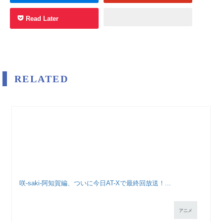
Read Later
RELATED
咲-saki-阿知賀編、ついに今日AT-Xで最終回放送！...
アニメ