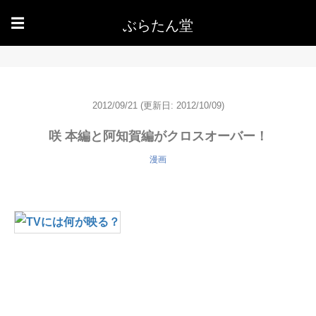
ぶらたん堂
☰
2012/09/21
(更新日: 2012/10/09)
咲 本編と阿知賀編がクロスオーバー！
漫画