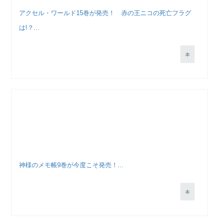
アクセル・ワールド15巻が発売！ 赤の王ニコの死亡フラグ
は!？...
本
神様のメモ帳9巻が今度こそ発売！...
本