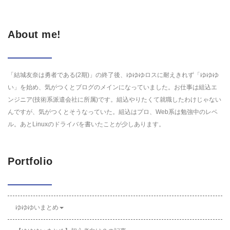
About me!
「結城友奈は勇者である(2期)」の終了後、ゆゆゆロスに耐えきれず「ゆゆゆ
い」を始め、気がつくとブログのメインになっていました。お仕事は組込エ
ンジニア(技術系派遣会社に所属)です。組込やりたくて就職したわけじゃない
んですが、気がつくとそうなっていた。組込はプロ、Web系は勉強中のレベ
ル。あとLinuxのドライバを書いたことが少しあります。
Portfolio
ゆゆゆいまとめ