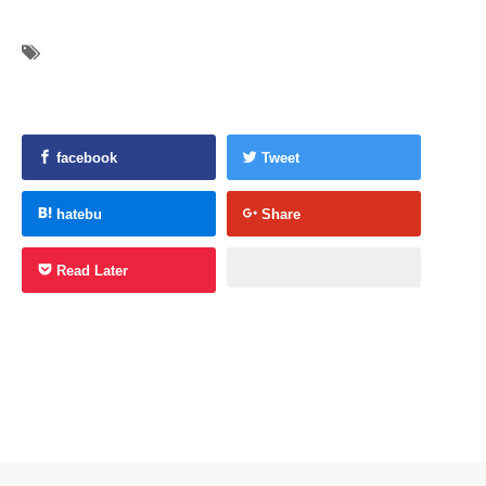
facebook
Tweet
hatebu
Share
Read Later