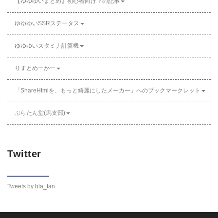
【ゆゆゆいまとめ】初心者向け？の記事
ゆゆゆいSSRステータス
ゆゆゆいスタミナ計算機
りすとめーかー
「ShareHtmlを、もっと綺麗にしたメーカー」へのブックマークレット
ぶらたん堂(馬支部)
Twitter
Tweets by bla_tan