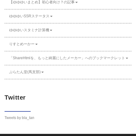
【ゆゆゆいまとめ】初心者向け？の記事
ゆゆゆいSSRステータス
ゆゆゆいスタミナ計算機
りすとめーかー
「ShareHtmlを、もっと綺麗にしたメーカー」へのブックマークレット
ぶらたん堂(馬支部)
Twitter
Tweets by bla_tan