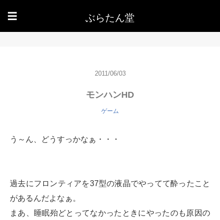
ぶらたん堂
☰
2011/06/03
モンハンHD
ゲーム
う～ん、どうすっかなぁ・・・
過去にフロンティアを37型の液晶でやってて酔ったこと
があるんだよなぁ。
まあ、睡眠殆どとってなかったときにやったのも原因の