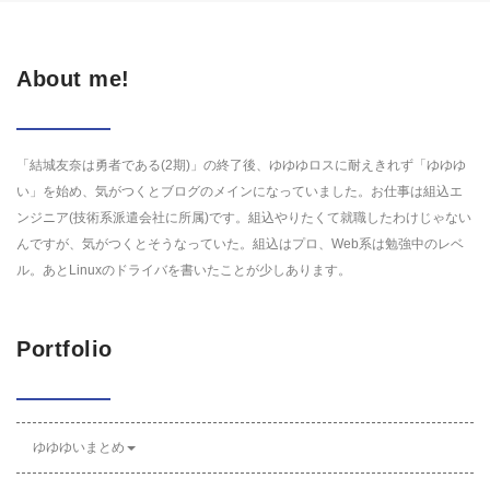
About me!
「結城友奈は勇者である(2期)」の終了後、ゆゆゆロスに耐えきれず「ゆゆゆ
い」を始め、気がつくとブログのメインになっていました。お仕事は組込エ
ンジニア(技術系派遣会社に所属)です。組込やりたくて就職したわけじゃない
んですが、気がつくとそうなっていた。組込はプロ、Web系は勉強中のレベ
ル。あとLinuxのドライバを書いたことが少しあります。
Portfolio
ゆゆゆいまとめ