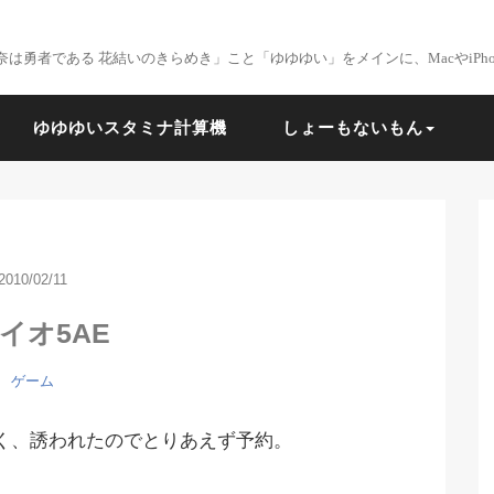
は勇者である 花結いのきらめき」こと「ゆゆゆい」をメインに、MacやiPhon
ゆゆゆいスタミナ計算機
しょーもないもん
2010/02/11
イオ5AE
ゲーム
く、誘われたのでとりあえず予約。