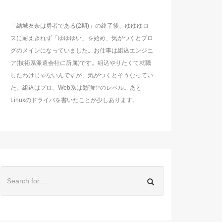
「結城友奈は勇者である(2期)」の終了後、ゆゆゆロ
スに耐えきれず「ゆゆゆい」を始め、気がつくとブロ
グのメインになっていました。お仕事は組込エンジニ
ア(技術系派遣会社に所属)です。組込やりたくて就職
したわけじゃないんですが、気がつくとそうなってい
た。組込はプロ、Web系は勉強中のレベル。あと
Linuxのドライバを書いたことが少しあります。