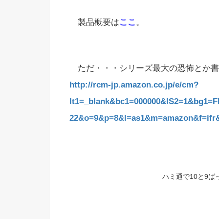
製品概要は
ここ
。
ただ・・・シリーズ最大の恐怖とか書
http://rcm-jp.amazon.co.jp/e/cm?
lt1=_blank&bc1=000000&IS2=1&bg1=F
22&o=9&p=8&l=as1&m=amazon&f=if
ハミ通で10と9ば