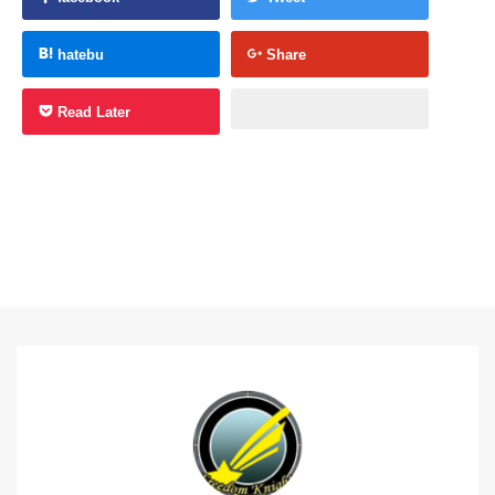
hatebu
Share
Read Later