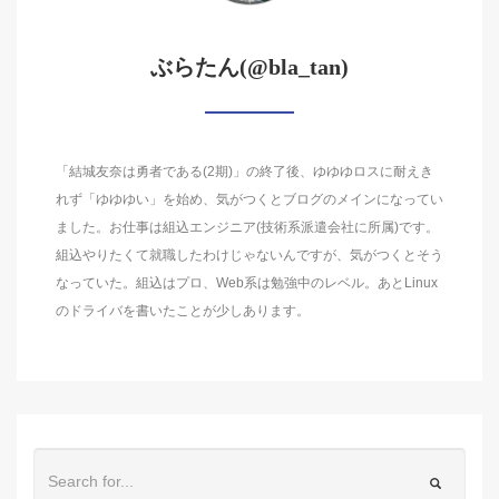
ぶらたん(@bla_tan)
「結城友奈は勇者である(2期)」の終了後、ゆゆゆロスに耐えき
れず「ゆゆゆい」を始め、気がつくとブログのメインになってい
ました。お仕事は組込エンジニア(技術系派遣会社に所属)です。
組込やりたくて就職したわけじゃないんですが、気がつくとそう
なっていた。組込はプロ、Web系は勉強中のレベル。あとLinux
のドライバを書いたことが少しあります。