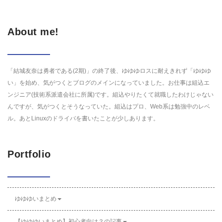
About me!
「結城友奈は勇者である(2期)」の終了後、ゆゆゆロスに耐えきれず「ゆゆゆ
い」を始め、気がつくとブログのメインになっていました。お仕事は組込エ
ンジニア(技術系派遣会社に所属)です。組込やりたくて就職したわけじゃない
んですが、気がつくとそうなっていた。組込はプロ、Web系は勉強中のレベ
ル。あとLinuxのドライバを書いたことが少しあります。
Portfolio
ゆゆゆいまとめ
【ゆゆゆいまとめ】初心者向け？の記事