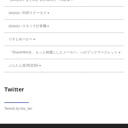
ゆゆゆいSSRステータス
ゆゆゆいスタミナ計算機
りすとめーかー
「ShareHtmlを、もっと綺麗にしたメーカー」へのブックマークレット
ぶらたん堂(馬支部)
Twitter
Tweets by bla_tan