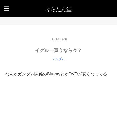
ぶらたん堂
☰
2011/05/30
イグルー買うなら今？
ガンダム
なんかガンダム関係のBlu-rayとかDVDが安くなってる