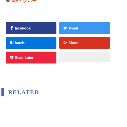
MSイグルー
facebook
Tweet
hatebu
Share
Read Later
RELATED