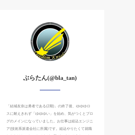
ぶらたん(@bla_tan)
「結城友奈は勇者である(2期)」の終了後、ゆゆゆロ
スに耐えきれず「ゆゆゆい」を始め、気がつくとブロ
グのメインになっていました。お仕事は組込エンジニ
ア(技術系派遣会社に所属)です。組込やりたくて就職