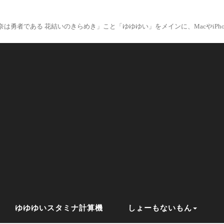
は勇者である 花結いのきらめき」こと「ゆゆゆい」をメインに、MacやiPhon
ゆゆゆいスタミナ計算機
しょーもないもん