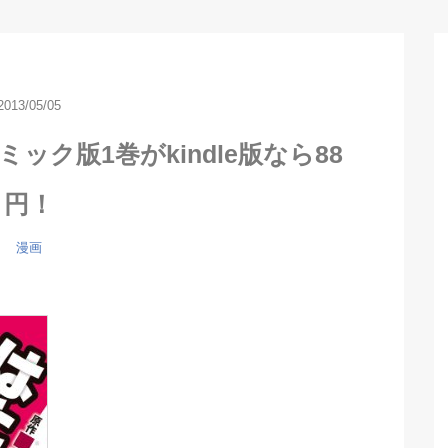
2013/05/05
ク版1巻がkindle版なら88
円！
漫画