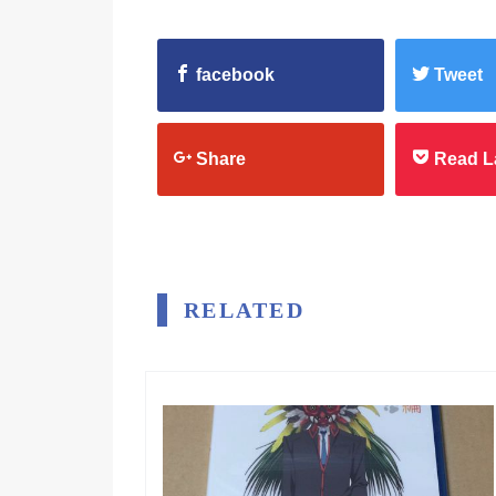
facebook
Tweet
Share
Read L
RELATED