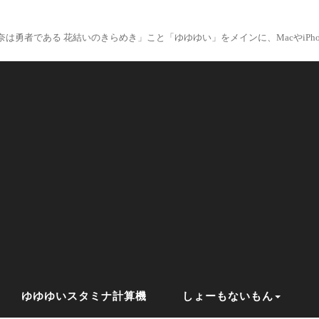
は勇者である 花結いのきらめき」こと「ゆゆゆい」をメインに、MacやiPhon
ゆゆゆいスタミナ計算機
しょーもないもん