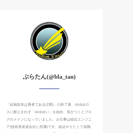
ぶらたん(@bla_tan)
「結城友奈は勇者である(2期)」の終了後、ゆゆゆロ
スに耐えきれず「ゆゆゆい」を始め、気がつくとブロ
グのメインになっていました。お仕事は組込エンジニ
ア(技術系派遣会社に所属)です。組込やりたくて就職