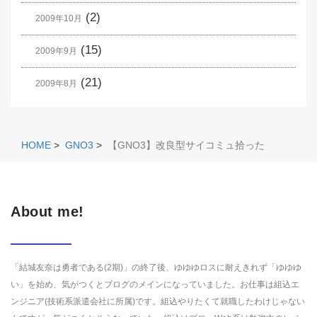
(2)
2009年10月
(15)
2009年9月
(21)
2009年8月
HOME
>
GNO3
>
【GNO3】改良型サイコミュ拾った
About me!
「結城友奈は勇者である(2期)」の終了後、ゆゆゆロスに耐えきれず「ゆゆゆ
い」を始め、気がつくとブログのメインになっていました。お仕事は組込エ
ンジニア(技術系派遣会社に所属)です。組込やりたくて就職したわけじゃない