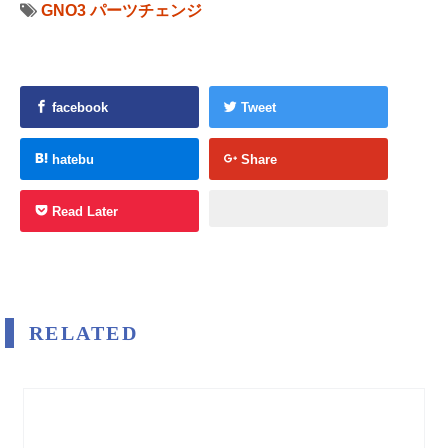
GNO3
パーツチェンジ
facebook
Tweet
hatebu
Share
Read Later
RELATED