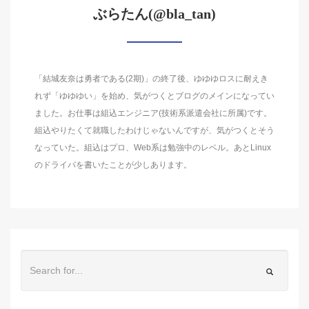
ぶらたん(@bla_tan)
「結城友奈は勇者である(2期)」の終了後、ゆゆゆロスに耐えき
れず「ゆゆゆい」を始め、気がつくとブログのメインになってい
ました。お仕事は組込エンジニア(技術系派遣会社に所属)です。
組込やりたくて就職したわけじゃないんですが、気がつくとそう
なっていた。組込はプロ、Web系は勉強中のレベル。あとLinux
のドライバを書いたことが少しあります。