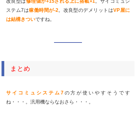
改良型は
修理値が+15される上に搭載+1
。サイコミュシ
ステム7は
稼働時間が-2
。改良型のデメリットは
VP屋に
は結構きつい
ですね。
まとめ
サイコミュシステム7
の方が使いやすそうです
ね・・・。汎用機ならなおさら・・・。