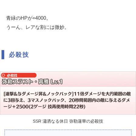
青緑のHPが+4000。
うーん、レアな割には微妙。
必殺技
SSR 瀟洒なる休日 弥勒蓮華の必殺技