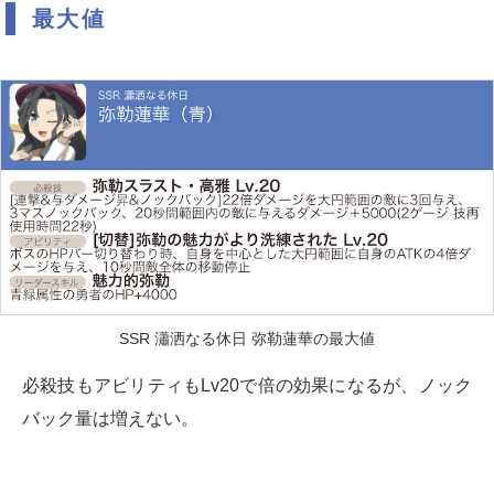
最大値
SSR 瀟洒なる休日 弥勒蓮華の最大値
必殺技もアビリティもLv20で倍の効果になるが、ノック
バック量は増えない。