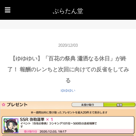
ぶらたん堂
☰
2020/12/03
【ゆゆゆい】「百花の祭典 瀟洒なる休日」が終
了！ 報酬のレンちと次回に向けての反省をしてみ
る
ゆゆゆい