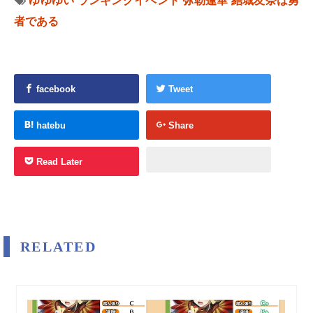
ゆゆゆい
ランキングイベント
弥勒蓮華
結城友奈は勇
者である
facebook
Tweet
hatebu
Share
Read Later
RELATED