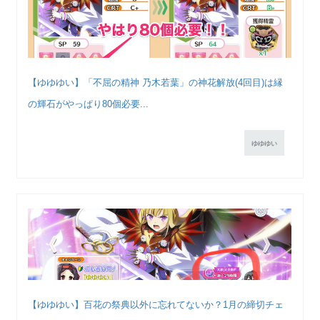
【ゆゆゆい】「不屈の精神 乃木若葉」の神花解放(4回目)は縁
の輝石がやっぱり80個必要...
ゆゆゆい
【ゆゆゆい】百花の祭典以外に忘れてないか？1月の締切チェ