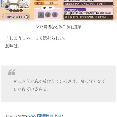
SSR 瀟洒なる休日 弥勒蓮華
「しょうしゃ」って読むらしい。
意味は、
すっきりとあか抜けしているさま。俗っぽくなく
しゃれているさま。
だそうです(
Goo 国語辞典より
)。